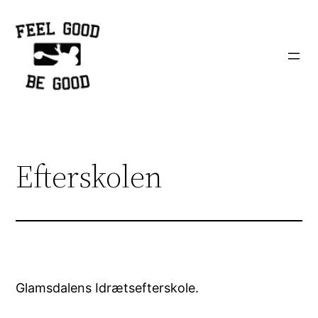
Spring
til
indhold
Efterskolen
Glamsdalens Idrætsefterskole.